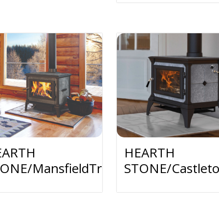
EARTH
HEARTH
d
ONE/MansfieldTruHybrid
STONE/Castlet