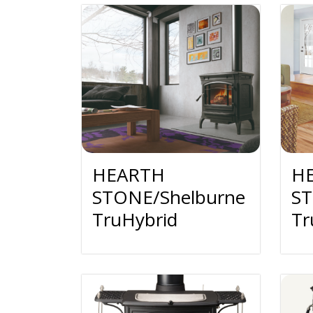
HEARTH
H
STONE/Shelburne
ST
TruHybrid
Tr