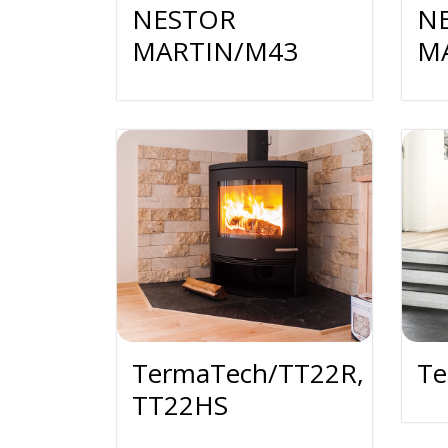
NESTOR
N
MARTIN/M43
M
TermaTech/TT22R,
Te
TT22HS