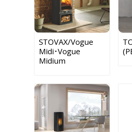
STOVAX/Vogue
TO
Midi･Vogue
(P
Midium