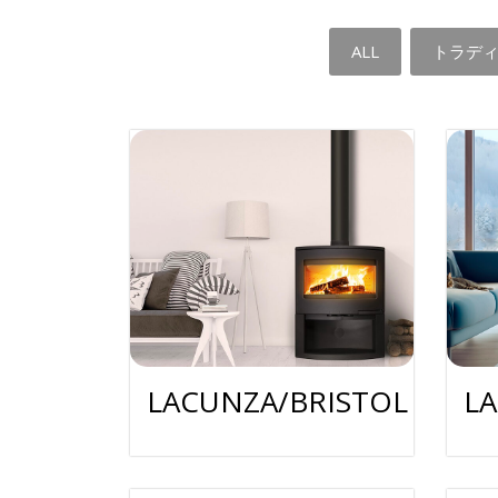
ALL
トラデ
LACUNZA/BRISTOL
L