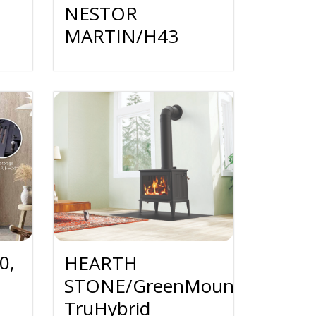
NESTOR
MARTIN/H43
0,
HEARTH
STONE/GreenMountain
TruHybrid