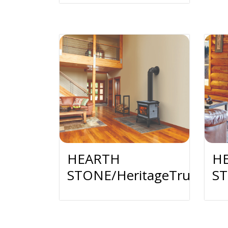
HEARTH
H
STONE/HeritageTruHybri
ST