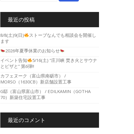
最近の投稿
8/8(土)9(日)
ストーブなんでも相談会を開催し
ます
2026年夏季休業のお知らせ
イベント告知
5/16(土) “庄川峡 焚き火とサウナ
とピザと” 第6弾!!
カフェヌーク（富山県南砺市） /
MORSO（1630CB）新店舗設置工事
G邸（富山県富山市） / EDILKAMIN（GOTHA
70）新築住宅設置工事
最近のコメント