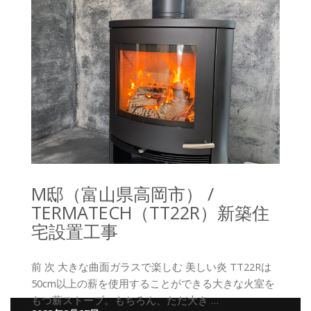
M邸（富山県高岡市） /
TERMATECH（TT22R）新築住
宅設置工事
前 次 大きな曲面ガラスで楽しむ 美しい炎 TT22Rは
50cm以上の薪を使用することができる大きな火室を
もつ薪ストーブ。もちろん、ただ大き …