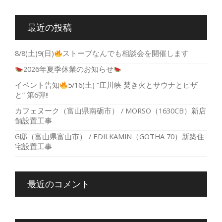
最近の投稿
8/8(土)9(日)
ストーブなんでも相談会を開催します
2026年夏季休業のお知らせ
イベント告知
5/16(土) “庄川峡 焚き火とサウナとピザ
と” 第6弾!!
カフェヌーク（富山県南砺市） / MORSO（1630CB）新店
舗設置工事
G邸（富山県富山市） / EDILKAMIN（GOTHA 70）新築住
宅設置工事
最近のコメント